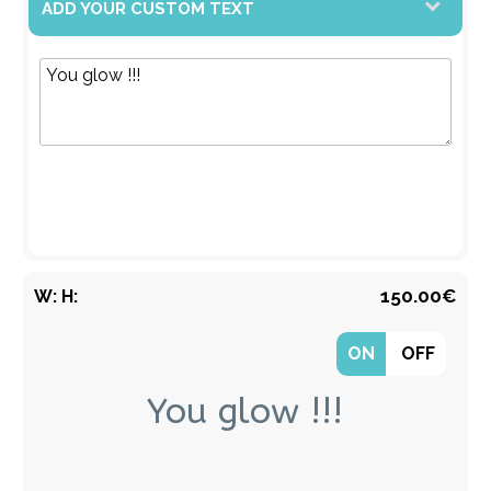
ADD YOUR CUSTOM TEXT
T
150.00€
W:
H:
ON
OFF
You glow !!!